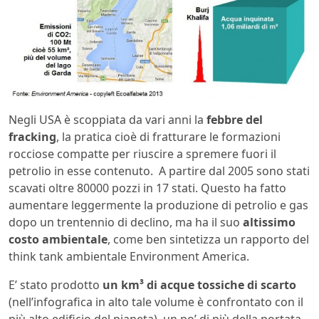
Negli USA è scoppiata da vari anni la
febbre del
fracking
, la pratica cioè di fratturare le formazioni
rocciose compatte per riuscire a spremere fuori il
petrolio in esse contenuto. A partire dal 2005 sono stati
scavati oltre 80000 pozzi in 17 stati. Questo ha fatto
aumentare leggermente la produzione di petrolio e gas
dopo un trentennio di declino, ma ha il suo
altissimo
costo ambientale
, come ben sintetizza un rapporto del
think tank ambientale Environment America.
E’ stato prodotto
un km³ di acque tossiche di scarto
(nell’infografica in alto tale volume è confrontato con il
più alto edificio del pianeta), un po’ di più della portata