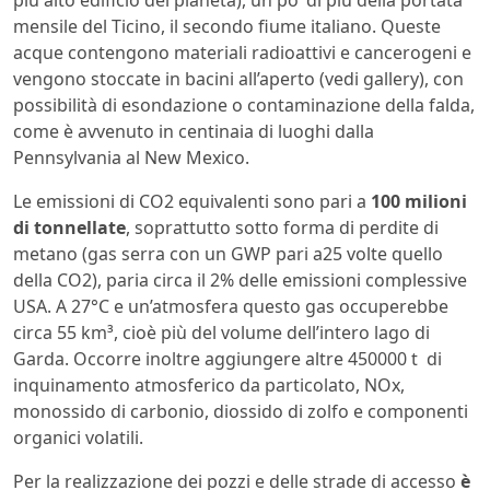
mensile del Ticino, il secondo fiume italiano. Queste
acque contengono materiali radioattivi e cancerogeni e
vengono stoccate in bacini all’aperto (vedi gallery), con
possibilità di esondazione o contaminazione della falda,
come è avvenuto in centinaia di luoghi dalla
Pennsylvania al New Mexico.
Le emissioni di CO2 equivalenti sono pari a
100 milioni
di tonnellate
, soprattutto sotto forma di perdite di
metano (gas serra con un GWP pari a25 volte quello
della CO2), paria circa il 2% delle emissioni complessive
USA. A 27°C e un’atmosfera questo gas occuperebbe
circa 55 km³, cioè più del volume dell’intero lago di
Garda. Occorre inoltre aggiungere altre 450000 t di
inquinamento atmosferico da particolato, NOx,
monossido di carbonio, diossido di zolfo e componenti
organici volatili.
Per la realizzazione dei pozzi e delle strade di accesso
è