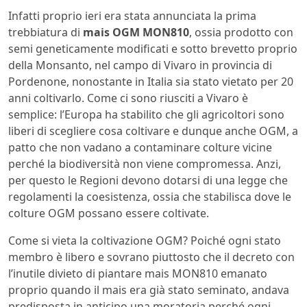
Infatti proprio ieri era stata annunciata la prima
trebbiatura di
mais OGM MON810
, ossia prodotto con
semi geneticamente modificati e sotto brevetto proprio
della Monsanto, nel campo di Vivaro in provincia di
Pordenone, nonostante in Italia sia stato vietato per 20
anni coltivarlo. Come ci sono riusciti a Vivaro è
semplice: l’Europa ha stabilito che gli agricoltori sono
liberi di scegliere cosa coltivare e dunque anche OGM, a
patto che non vadano a contaminare colture vicine
perché la biodiversità non viene compromessa. Anzi,
per questo le Regioni devono dotarsi di una legge che
regolamenti la coesistenza, ossia che stabilisca dove le
colture OGM possano essere coltivate.
Come si vieta la coltivazione OGM? Poiché ogni stato
membro è libero e sovrano piuttosto che il decreto con
l’inutile divieto di piantare mais MON810 emanato
proprio quando il mais era già stato seminato, andava
predisposta in anticipo una moratoria perché ogni