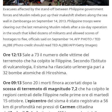
Evacuees affected by the stand-off between Philippine government
forces and Muslim rebels put up their makeshift shelters along the sea
wall in Zamboanga on September 14, 2013. Philippine troops were
clearing out the last remaining Muslim rebels after a six-day operation
in the south that killed dozens of militants and allowed scores of
hostages to flee, officials said on September 14. AFP PHOTO / TED
ALJIBE (Photo credit should read TED ALJIBE/AFP/Getty Images)
Ore 12:13
Sale a 73 il numero delle vittime del
terremoto che ha colpito le Filippine. Secondo l’Istituto
di vulcanologia, il sisma ha rilasciato un’energia pari a
32 bombe atomiche di Hiroshima.
Ore 09:13
Sono 20 i morti finora accertati dopo la
scossa di terremoto di magnitudo 7,2
che ha colpito le
regioni centrali delle Filippine nelle prime ore di martedì
15 ottobre. L’
epicentro
del sisma è stato registrato a 56
km di profondità nei pressi di
Carmen
cittadina