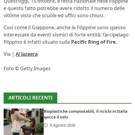
Quest’oggi, 15 ottobre, è festa nazionale nelle Filippine
e questo fatto potrebbe avere ridotto il numero delle
vittime visto che scuole ed uffici sono chiusi.
Così come il Giappone, anche le Filippine sono spesso
interessate da eventi sismici di forte entità: l’arcipelago
filippino è infatti situato sulla
Pacific Ring of Fire
.
Via |
Al Jazeera
Foto © Getty Images
ARTICOLI RECENTI
Bioplastiche compostabili, il riciclo in Italia
spicca il volo
6 Agosto 2026