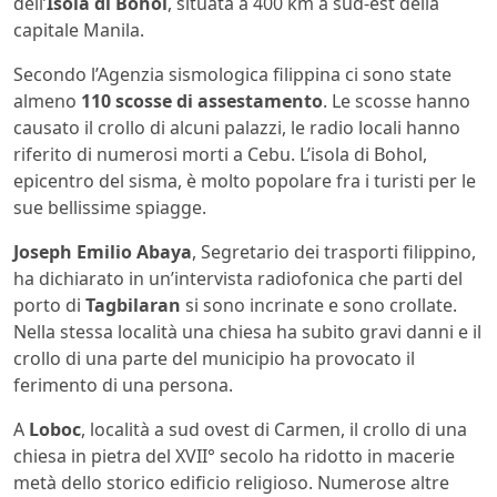
dell’
Isola di Bohol
, situata a 400 km a sud-est della
capitale Manila.
Secondo l’Agenzia sismologica filippina ci sono state
almeno
110 scosse di assestamento
. Le scosse hanno
causato il crollo di alcuni palazzi, le radio locali hanno
riferito di numerosi morti a Cebu. L’isola di Bohol,
epicentro del sisma, è molto popolare fra i turisti per le
sue bellissime spiagge.
Joseph Emilio Abaya
, Segretario dei trasporti filippino,
ha dichiarato in un’intervista radiofonica che parti del
porto di
Tagbilaran
si sono incrinate e sono crollate.
Nella stessa località una chiesa ha subito gravi danni e il
crollo di una parte del municipio ha provocato il
ferimento di una persona.
A
Loboc
, località a sud ovest di Carmen, il crollo di una
chiesa in pietra del XVII° secolo ha ridotto in macerie
metà dello storico edificio religioso. Numerose altre