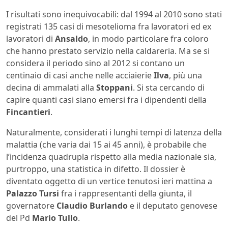
I risultati sono inequivocabili: dal 1994 al 2010 sono stati
registrati 135 casi di mesotelioma fra lavoratori ed ex
lavoratori di
Ansaldo
, in modo particolare fra coloro
che hanno prestato servizio nella caldareria. Ma se si
considera il periodo sino al 2012 si contano un
centinaio di casi anche nelle acciaierie
Ilva
, più una
decina di ammalati alla
Stoppani
. Si sta cercando di
capire quanti casi siano emersi fra i dipendenti della
Fincantieri
.
Naturalmente, considerati i lunghi tempi di latenza della
malattia (che varia dai 15 ai 45 anni), è probabile che
l’incidenza quadrupla rispetto alla media nazionale sia,
purtroppo, una statistica in difetto. Il dossier è
diventato oggetto di un vertice tenutosi ieri mattina a
Palazzo Tursi
fra i rappresentanti della giunta, il
governatore
Claudio Burlando
e il deputato genovese
del Pd
Mario Tullo
.