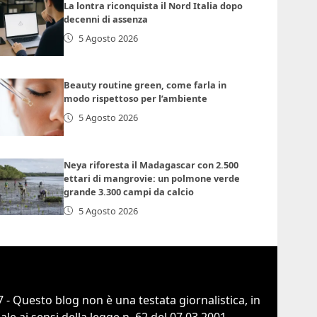
La lontra riconquista il Nord Italia dopo
decenni di assenza
5 Agosto 2026
Beauty routine green, come farla in
modo rispettoso per l’ambiente
5 Agosto 2026
Neya riforesta il Madagascar con 2.500
ettari di mangrovie: un polmone verde
grande 3.300 campi da calcio
5 Agosto 2026
 - Questo blog non è una testata giornalistica, in
e ai sensi della legge n. 62 del 07.03.2001