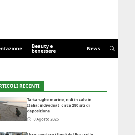
Beauty e
entazione
News
benessere
RTICOLI RECENTI
Tartarughe marine, nidi in calo in
Italia: individuati circa 280 siti di
deposizione
8 Agosto 2026
Urso: puntare i fondi del Pnrr sulle