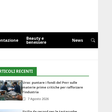
Beauty e
entazione
News
benessere
RTICOLI RECENTI
Urso: puntare i fondi del Pnrr sulle
materie prime critiche per rafforzare
l’industria
7 Agosto 2026
Sicilia da record per le tartarughe