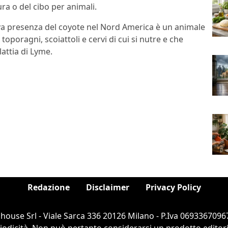
ra o del cibo per animali.
va presenza del coyote nel Nord America è un animale
toporagni, scoiattoli e cervi di cui si nutre e che
attia di Lyme.
Redazione
Disclaimer
Privacy Policy
ouse Srl - Viale Sarca 336 20126 Milano - P.Iva 06933670967
dicità. Non può pertanto considerarsi un prodotto editorial