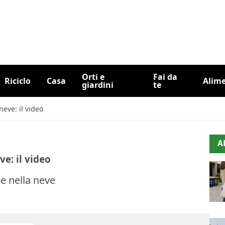
Orti e
Fai da
Riciclo
Casa
Alim
giardini
te
neve: il video
A
ve: il video
pe nella neve