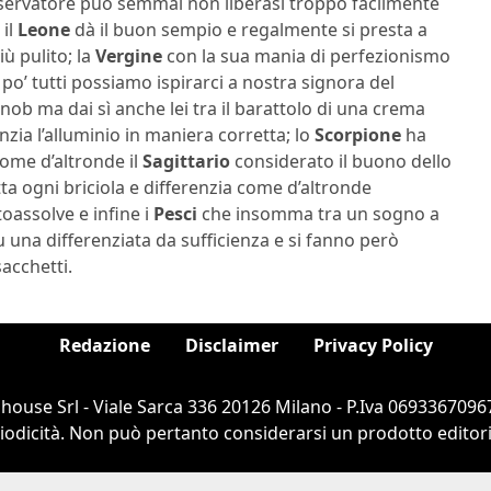
servatore può semmai non liberasi troppo facilmente
 il
Leone
dà il buon sempio e regalmente si presta a
ù pulito; la
Vergine
con la sua mania di perfezionismo
po’ tutti possiamo ispirarci a nostra signora del
nob ma dai sì anche lei tra il barattolo di una crema
enzia l’alluminio in maniera corretta; lo
Scorpione
ha
ome d’altronde il
Sagittario
considerato il buono dello
ta ogni briciola e differenzia come d’altronde
toassolve e infine i
Pesci
che insomma tra un sogno a
 una differenziata da sufficienza e si fanno però
sacchetti.
Redazione
Disclaimer
Privacy Policy
ouse Srl - Viale Sarca 336 20126 Milano - P.Iva 06933670967
dicità. Non può pertanto considerarsi un prodotto editorial