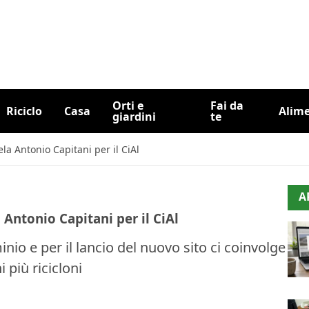
Orti e
Fai da
Riciclo
Casa
Alim
giardini
te
ela Antonio Capitani per il CiAl
A
a Antonio Capitani per il CiAl
luminio e per il lancio del nuovo sito ci coinvolge
 più ricicloni