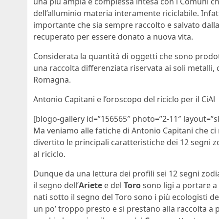
una più ampia e complessa intesa con i Comuni che
dell’alluminio materia interamente riciclabile. Infat
importante che sia sempre raccolto e salvato dalla
recuperato per essere donato a nuova vita.
Considerata la quantità di oggetti che sono prodo
una raccolta differenziata riservata ai soli metalli
Romagna.
Antonio Capitani e l’oroscopo del riciclo per il CiAl
[blogo-gallery id=”156565″ photo=”2-11″ layout=”sl
Ma veniamo alle fatiche di Antonio Capitani che ci
divertito le principali caratteristiche dei 12 segni 
al riciclo.
Dunque da una lettura dei profili sei 12 segni zodia
il segno dell’
Ariete
e del
Toro
sono ligi a portare a
nati sotto il segno del Toro sono i più ecologisti de
un po’ troppo presto e si prestano alla raccolta a p