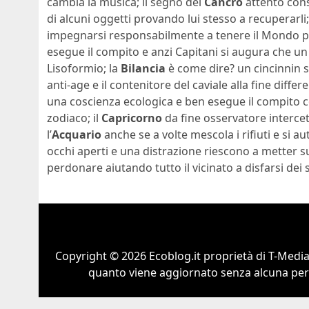
cambia la musica; il segno del
Cancro
attento con
di alcuni oggetti provando lui stesso a recuperarli;
impegnarsi responsabilmente a tenere il Mondo pi
esegue il compito e anzi Capitani si augura che un 
Lisoformio; la
Bilancia
è come dire? un cincinnin s
anti-age e il contenitore del caviale alla fine differ
una coscienza ecologica e ben esegue il compito c
zodiaco; il
Capricorno
da fine osservatore intercet
l’
Acquario
anche se a volte mescola i rifiuti e si au
occhi aperti e una distrazione riescono a metter su
perdonare aiutando tutto il vicinato a disfarsi dei 
Copyright © 2026 Ecoblog.it proprietà di T-Mediah
quanto viene aggiornato senza alcuna perio