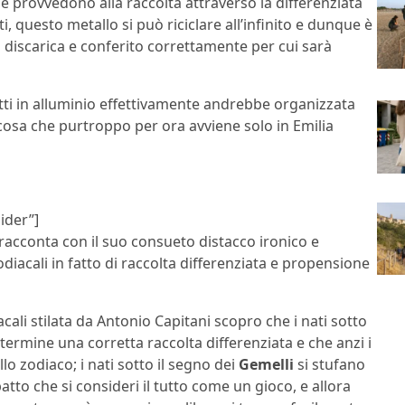
 provvedono alla raccolta attraverso la differenziata
ti, questo metallo si può riciclare all’infinito e dunque è
 discarica e conferito correttamente per cui sarà
tti in alluminio effettivamente andrebbe organizzata
, cosa che purtroppo per ora avviene solo in Emilia
ider”]
 racconta con il suo consueto distacco ironico e
zodiacali in fatto di raccolta differenziata e propensione
cali stilata da Antonio Capitani scopro che i nati sotto
 termine una corretta raccolta differenziata e che anzi i
llo zodiaco; i nati sotto il segno dei
Gemelli
si stufano
atto che si consideri il tutto come un gioco, e allora