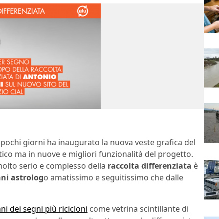
 da pochi giorni ha inaugurato la nuova veste grafica del
tico ma in nuove e migliori funzionalità del progetto.
molto serio e complesso della
raccolta differenziata
è
ni astrolog
o amatissimo e seguitissimo che dalle
i dei segni più ricicloni
come vetrina scintillante di