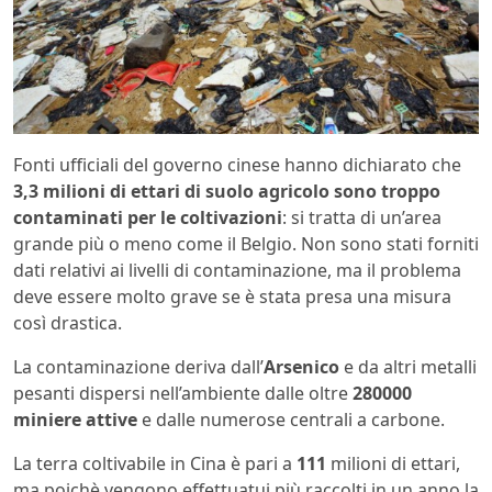
Fonti ufficiali del governo cinese hanno dichiarato che
3,3 milioni di ettari di suolo agricolo sono troppo
contaminati per le coltivazioni
: si tratta di un’area
grande più o meno come il Belgio. Non sono stati forniti
dati relativi ai livelli di contaminazione, ma il problema
deve essere molto grave se è stata presa una misura
così drastica.
La contaminazione deriva dall’
Arsenico
e da altri metalli
pesanti dispersi nell’ambiente dalle oltre
280000
miniere attive
e dalle numerose centrali a carbone.
La terra coltivabile in Cina è pari a
111
milioni di ettari,
ma poichè vengono effettuatui più raccolti in un anno la