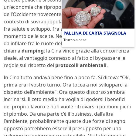
un’economia che ripropone gli schemi industriali
dell’Occidente novecentesco in scala 1 a 10, in un
contesto di sovrappopolazione. Per la Cina, a un bivio
fra salute e sviluppo, fra ambiente e profitto, è il
PALLINA DI CARTA STAGNOLA
momento delle scelte. Nell’Occidente malato il bastone
Trucco a casa
da infilare fra le ruote della locomotiva asiatica si
chiama
dumping
: la Cina vince grazie alla concorrenza
sleale, al vantaggio connesso al fatto di by-passare le
regole sul rispetto dei
protocolli ambientali
.
In Cina tutto andava bene fino a poco fa. Si diceva: “Ok,
prima era il vostro turno. Ora tocca a noi svilupparci a
dispetto dell’ambiente”. Ora questo discorso sembra
incrinarsi. Il ceto medio ha voglia di godersi i benefici
del proprio lavoro e non vuole ritrovarsi i polmoni pieni
di piombo. Da una parte c’è il business, dall’altra
l’ambiente, probabilmente queste due forze di segno
opposto potrebbero essere il presupposto per uno
sviluppo maggiormente sostenibile. Ma la locomotiva