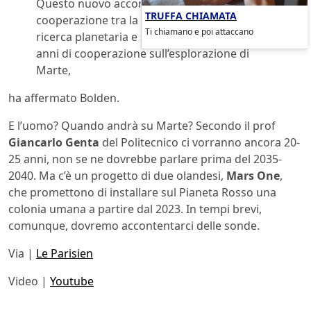
Questo nuovo accordo consolida la
TRUFFA CHIAMATA
cooperazione tra la Nasa e il Cnes nella
Ti chiamano e poi attaccano
ricerca planetaria e si appoggia su oltre venti
anni di cooperazione sull’esplorazione di
Marte,
ha affermato Bolden.
E l’uomo? Quando andrà su Marte? Secondo il prof
Giancarlo Genta
del Politecnico ci vorranno ancora 20-
25 anni, non se ne dovrebbe parlare prima del 2035-
2040. Ma c’è un progetto di due olandesi,
Mars One
,
che promettono di installare sul Pianeta Rosso una
colonia umana a partire dal 2023. In tempi brevi,
comunque, dovremo accontentarci delle sonde.
Via |
Le Parisien
Video |
Youtube