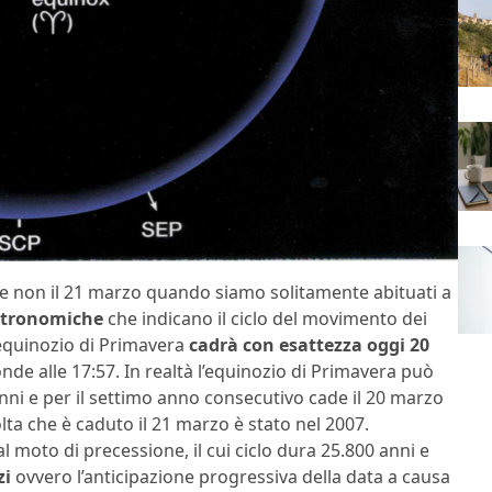
o e non il 21 marzo quando siamo solitamente abituati a
astronomiche
che indicano il ciclo del movimento dei
L’equinozio di Primavera
cadrà con esattezza oggi 20
nde alle 17:57. In realtà l’equinozio di Primavera può
nni e per il settimo anno consecutivo cade il 20 marzo
olta che è caduto il 21 marzo è stato nel 2007.
al moto di precessione, il cui ciclo dura 25.800 anni e
zi
ovvero l’anticipazione progressiva della data a causa