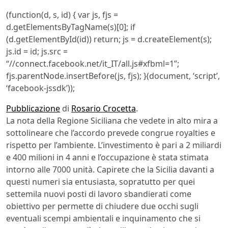
(function(d, s, id) { var js, fjs =
d.getElementsByTagName(s)[0]; if
(d.getElementById(id)) return; js = d.createElement(s);
js.id = id; js.src =
“//connect.facebook.net/it_IT/all.js#xfbml=1”;
fjs.parentNode.insertBefore(js, fjs); }(document, ‘script’,
‘facebook-jssdk’));
Pubblicazione
di
Rosario Crocetta
.
La nota della Regione Siciliana che vedete in alto mira a
sottolineare che l’accordo prevede congrue royalties e
rispetto per l’ambiente. L’investimento è pari a 2 miliardi
e 400 milioni in 4 anni e l’occupazione è stata stimata
intorno alle 7000 unità. Capirete che la Sicilia davanti a
questi numeri sia entusiasta, sopratutto per quei
settemila nuovi posti di lavoro sbandierati come
obiettivo per permette di chiudere due occhi sugli
eventuali scempi ambientali e inquinamento che si