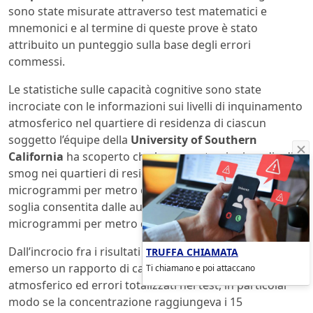
sono state misurate attraverso test matematici e
mnemonici e al termine di queste prove è stato
attribuito un punteggio sulla base degli errori
commessi.
Le statistiche sulle capacità cognitive sono state
incrociate con le informazioni sui livelli di inquinamento
atmosferico nel quartiere di residenza di ciascun
soggetto l’équipe della
University of Southern
California
ha scoperto che le concentrazioni medie di
smog nei quartieri di residenza erano pari a 13,8
microgrammi per metro cubo di aria ovvero sopra la
soglia consentita dalle autorità statunitensi di 12
microgrammi per metro cubo.
Dall’incrocio fra i risultati dei test e i dati ambientali è
TRUFFA CHIAMATA
emerso un rapporto di causa-effetto fra inquinamento
Ti chiamano e poi attaccano
atmosferico ed errori totalizzati nei test, in particolar
modo se la concentrazione raggiungeva i 15