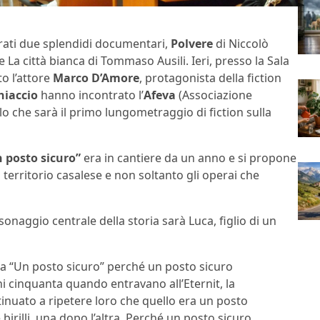
irati due splendidi documentari,
Polvere
di Niccolò
 La città bianca di Tommaso Ausili. Ieri, presso la Sala
o l’attore
Marco D’Amore
, protagonista della fiction
hiaccio
hanno incontrato l’
Afeva
(Associazione
lo che sarà il primo lungometraggio di fiction sulla
 posto sicuro”
era in cantiere da un anno e si propone
 territorio casalese e non soltanto gli operai che
naggio centrale della storia sarà Luca, figlio di un
rla “Un posto sicuro” perché un posto sicuro
ni cinquanta quando entravano all’Eternit, la
tinuato a ripetere loro che quello era un posto
irilli, una dopo l’altra. Perché un posto sicuro