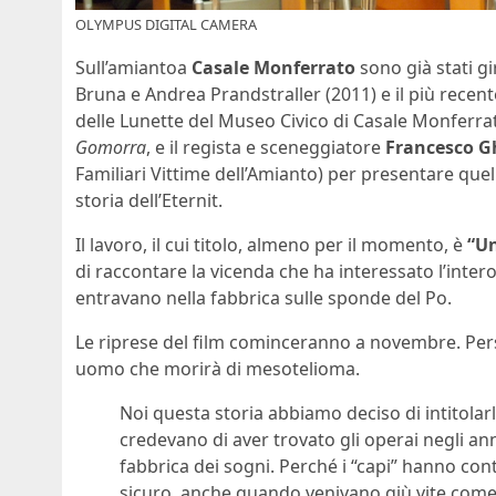
OLYMPUS DIGITAL CAMERA
Sull’amiantoa
Casale Monferrato
sono già stati g
Bruna e Andrea Prandstraller (2011) e il più recente
delle Lunette del Museo Civico di Casale Monferrat
Gomorra
, e il regista e sceneggiatore
Francesco G
Familiari Vittime dell’Amianto) per presentare quel
storia dell’Eternit.
Il lavoro, il cui titolo, almeno per il momento, è
“Un
di raccontare la vicenda che ha interessato l’intero
entravano nella fabbrica sulle sponde del Po.
Le riprese del film cominceranno a novembre. Perso
uomo che morirà di mesotelioma.
Noi questa storia abbiamo deciso di intitola
credevano di aver trovato gli operai negli an
fabbrica dei sogni. Perché i “capi” hanno con
sicuro, anche quando venivano giù vite come b