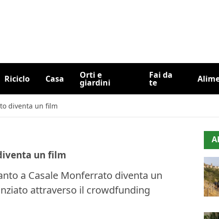
Orti e
Fai da
Riciclo
Casa
Alim
giardini
te
to diventa un film
A
diventa un film
anto a Casale Monferrato diventa un
anziato attraverso il crowdfunding