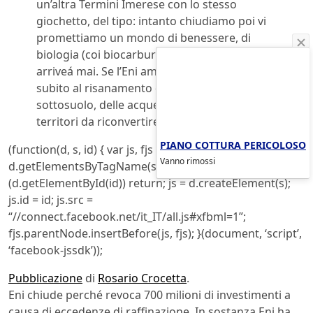
un’altra Termini Imerese con lo stesso
giochetto, del tipo: intanto chiudiamo poi vi
promettiamo un mondo di benessere, di
biologia (coi biocarburanti, ndr) che non
arriveá mai. Se l’Eni ama l’ambiente proceda
subito al risanamento del suolo e del
sottosuolo, delle acque, e bonifichi interi
territori da riconvertire economicamente.
PIANO COTTURA PERICOLOSO
(function(d, s, id) { var js, fjs =
Vanno rimossi
d.getElementsByTagName(s)[0]; if
(d.getElementById(id)) return; js = d.createElement(s);
js.id = id; js.src =
“//connect.facebook.net/it_IT/all.js#xfbml=1”;
fjs.parentNode.insertBefore(js, fjs); }(document, ‘script’,
‘facebook-jssdk’));
Pubblicazione
di
Rosario Crocetta
.
Eni chiude perché revoca 700 milioni di investimenti a
causa di eccedenze di raffinazione. In sostanza Eni ha