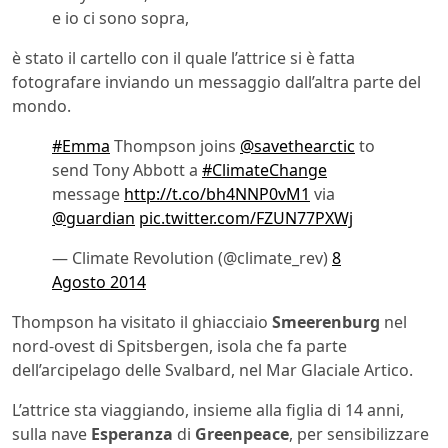
e io ci sono sopra,
è stato il cartello con il quale l’attrice si è fatta
fotografare inviando un messaggio dall’altra parte del
mondo.
#Emma
Thompson joins
@savethearctic
to
send Tony Abbott a
#ClimateChange
message
http://t.co/bh4NNP0vM1
via
@guardian
pic.twitter.com/FZUN77PXWj
— Climate Revolution (@climate_rev)
8
Agosto 2014
Thompson ha visitato il ghiacciaio
Smeerenburg
nel
nord-ovest di Spitsbergen, isola che fa parte
dell’arcipelago delle Svalbard, nel Mar Glaciale Artico.
L’attrice sta viaggiando, insieme alla figlia di 14 anni,
sulla nave
Esperanza
di
Greenpeace
, per sensibilizzare