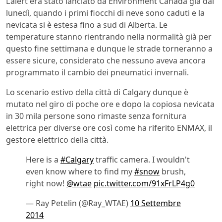
L’alert era stato lanciato da Environment Canada già dal
lunedì, quando i primi fiocchi di neve sono caduti e la
nevicata si è estesa fino a sud di Alberta. Le
temperature stanno rientrando nella normalità già per
questo fine settimana e dunque le strade torneranno a
essere sicure, considerato che nessuno aveva ancora
programmato il cambio dei pneumatici invernali.
Lo scenario estivo della città di Calgary dunque è
mutato nel giro di poche ore e dopo la copiosa nevicata
in 30 mila persone sono rimaste senza fornitura
elettrica per diverse ore così come ha riferito ENMAX, il
gestore elettrico della città.
Here is a
#Calgary
traffic camera. I wouldn't
even know where to find my
#snow
brush,
right now!
@wtae
pic.twitter.com/91xFrLP4g0
— Ray Petelin (@Ray_WTAE)
10 Settembre
2014