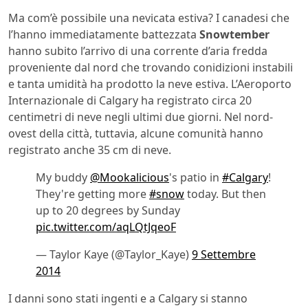
Ma com’è possibile una nevicata estiva? I canadesi che
l’hanno immediatamente battezzata
Snowtember
hanno subito l’arrivo di una corrente d’aria fredda
proveniente dal nord che trovando conidizioni instabili
e tanta umidità ha prodotto la neve estiva. L’Aeroporto
Internazionale di Calgary ha registrato circa 20
centimetri di neve negli ultimi due giorni. Nel nord-
ovest della città, tuttavia, alcune comunità hanno
registrato anche 35 cm di neve.
My buddy
@Mookalicious
's patio in
#Calgary
!
They're getting more
#snow
today. But then
up to 20 degrees by Sunday
pic.twitter.com/aqLQtJqeoF
— Taylor Kaye (@Taylor_Kaye)
9 Settembre
2014
I danni sono stati ingenti e a Calgary si stanno