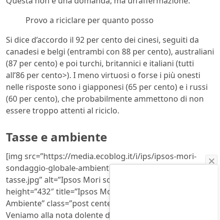
Questa non è una domanda, ma un’affermazione:
Provo a riciclare per quanto posso
Si dice d’accordo il 92 per cento dei cinesi, seguiti da
canadesi e belgi (entrambi con 88 per cento), australiani
(87 per cento) e poi turchi, britannici e italiani (tutti
all’86 per cento>). I meno virtuosi o forse i più onesti
nelle risposte sono i giapponesi (65 per cento) e i russi
(60 per cento), che probabilmente ammettono di non
essere troppo attenti al riciclo.
Tasse e ambiente
[img src=”https://media.ecoblog.it/i/ips/ipsos-mori-
sondaggio-globale-ambiente/ipsos-mori-ambiente-
tasse.jpg” alt=”Ipsos Mori sondaggio globale Ambiente”
height=”432″ title=”Ipsos Mori sondaggio globale
Ambiente” class=”post centered”]
Veniamo alla nota dolente delle tasse con la domanda: