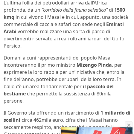
L’ultima follia dei petrodollari arriva dall’Africa
profonda, da un
“corridoio della fauna selvatica”
di
1500
kmq
in cui vivono i Masai e in cui, appunto, una società
commerciale di caccia e safari con sede negli
Emirati
Arabi
vorrebbe realizzare una sorta di parco di
divertimenti riservato ai reali ultramiliardari del Golfo
Persico.
Domani alcuni rappresentanti del popolo Masai
incontreranno il primo ministro
Mizengo Pinda
, per
esprimere la loro rabbia per un’iniziativa che, entro la
fine dell’anno, potrebbe derubarli della loro terra. In
ballo c’è un’area fondamentale per
il pascolo del
bestiame
che permette la sussistenza di 80mila
persone.
Il Governo sta offrendo un risarcimento di
1 miliardo di
scellini
circa 462mila euro, cifra che i Masai hanno
seccamente respinto, anche perché un anno fa il