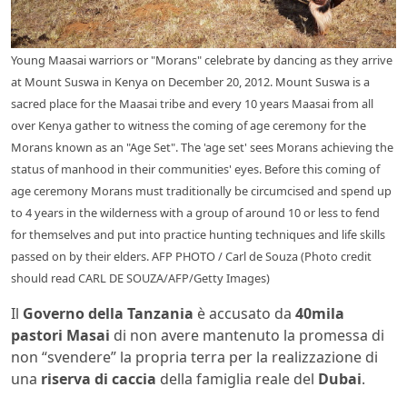
Young Maasai warriors or "Morans" celebrate by dancing as they arrive
at Mount Suswa in Kenya on December 20, 2012. Mount Suswa is a
sacred place for the Maasai tribe and every 10 years Maasai from all
over Kenya gather to witness the coming of age ceremony for the
Morans known as an "Age Set". The 'age set' sees Morans achieving the
status of manhood in their communities' eyes. Before this coming of
age ceremony Morans must traditionally be circumcised and spend up
to 4 years in the wilderness with a group of around 10 or less to fend
for themselves and put into practice hunting techniques and life skills
passed on by their elders. AFP PHOTO / Carl de Souza (Photo credit
should read CARL DE SOUZA/AFP/Getty Images)
Il
Governo della Tanzania
è accusato da
40mila
pastori Masai
di non avere mantenuto la promessa di
non “svendere” la propria terra per la realizzazione di
una
riserva di caccia
della famiglia reale del
Dubai
.