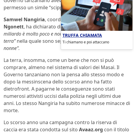
Governo tanzaniano aveva detto che non avrebbe
permesso un simile “scippo”.
Samwel Nangiria
, coordinatore dell’associazione locale
Ngonett
, ha dichiarato di sentirsi tradito e che
“un
miliardo è molto poco e non si può confrontare con quella
TRUFFA CHIAMATA
terra”
nella quale sono sepolte
“le loro madri e le loro
Ti chiamano e poi attaccano
nonne”.
La terra, insomma, come un bene che non si può
comprare, almeno nel sistema di valori dei Masai. Il
Governo tanzaniano non la pensa allo stesso modo e
dopo la messinscena dello scorso anno ha fatto
dietrofront. A pagarne le conseguenze sono stati
numerosi attivisti uccisi dalla polizia negli ultimi due
anni. Lo stesso Nangiria ha subito numerose minacce di
morte.
Lo scorso anno una campagna contro la riserva di
caccia era stata condotta sul sito
Avaaz.org
con il titolo