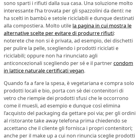
sono sparti i rifiuti dalla sua casa. Una soluzione molto
interessante l’ha trovata per gli spazzolini da denti: ne
ha scelti in bambù e setole riciclabili e dunque destinati
alla compostiera. Molto utile
la pagina in cui mostra le
alternative scelte per evitare di produrre rifiuti
:
noterete che non si è privata, ad esempio, dei dischetti
per pulire la pelle, scegliendo i prodotti riciclati e
riciclabili; oppure non ha rinunciato agli
anticoncezionali scegliendo per sé e il partner
condom
in lattice naturale certificati vegan
.
Quando fa a fare la spesa, è vegetariana e compra solo
prodotti locali e bio, porta con sè dei contenitori di
vetro che riempie dei prodotti sfusi che le occorrono
come il muesli, ad esempio e dunque così elimina
l’acquisto del packaging da gettare poi via; per gli ordini
al ristorante take away telefona prima chiedendo se
accettano che il cliente gli fornisca i propri contenitori;
anche per il make up a cui non rinuncia sceglie prodotti