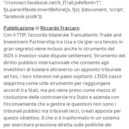
“//connect.facebook.net/it_IT/all.js#xfbml=1”;
fjs.parentNode.insertBefore(js, fjs); }(document, ‘script’,
‘facebook-jssdk’));
Pubblicazione
di
Riccardo Fraccaro
.
Con il TTIP, l’accordo bilaterale Transatlantic Trade and
Investment Partnership tra Usa e Ue (per ora tenuto in
gran segreto) viene incluso anche lo strumento del
ISDS o Investor-state dispute settlement, Strumento del
diritto pubblico internazionale che consente agli
investitori di tutelare attraverso un apposito tribunale
ad hoc, i loro interessi nei paesi ospitanti. L’ISDS nasce
dapprima come utile strumento per raggiungere
accordi tra Stati, ma poi viene preso come mezzo di
risoluzione delle controversie tra Stato e azienda con
l’inconveniente che a gestire le questioni non sono i
tribunali pubblici ma tribunali terzi, creati apposta per
questo obiettivo. Il che si è trasformato in un sistema
per esercitare pressione diretta sulle politiche dei