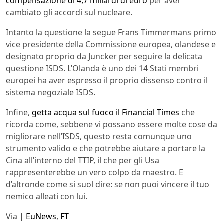
compensazione di 4,7 miliardi di euro
per aver
cambiato gli accordi sul nucleare.
Intanto la questione la segue Frans Timmermans primo
vice presidente della Commissione europea, olandese e
designato proprio da Juncker per seguire la delicata
questione ISDS. L’Olanda è uno dei 14 Stati membri
europei ha aver espresso il proprio dissenso contro il
sistema negoziale ISDS.
Infine,
getta acqua sul fuoco il Financial Times
che
ricorda come, sebbene vi possano essere molte cose da
migliorare nell’ISDS, questo resta comunque uno
strumento valido e che potrebbe aiutare a portare la
Cina all’interno del TTIP, il che per gli Usa
rappresenterebbe un vero colpo da maestro. E
d’altronde come si suol dire: se non puoi vincere il tuo
nemico alleati con lui.
Via |
EuNews
,
FT