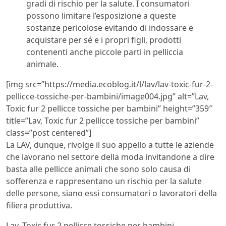
gradi di rischio per la salute. I consumatori
possono limitare l’esposizione a queste
sostanze pericolose evitando di indossare e
acquistare per sé e i propri figli, prodotti
contenenti anche piccole parti in pelliccia
animale.
[img src=”https://media.ecoblog.it/l/lav/lav-toxic-fur-2-
pellicce-tossiche-per-bambini/image004.jpg” alt=”Lav,
Toxic fur 2 pellicce tossiche per bambini” height=”359″
title=”Lav, Toxic fur 2 pellicce tossiche per bambini”
class=”post centered”]
La LAV, dunque, rivolge il suo appello a tutte le aziende
che lavorano nel settore della moda invitandone a dire
basta alle pellicce animali che sono solo causa di
sofferenza e rappresentano un rischio per la salute
delle persone, siano essi consumatori o lavoratori della
filiera produttiva.
Lav, Toxic fur 2 pellicce tossiche per bambini