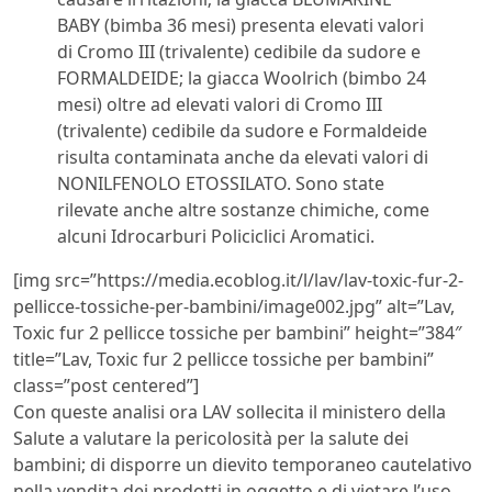
BABY (bimba 36 mesi) presenta elevati valori
di Cromo III (trivalente) cedibile da sudore e
FORMALDEIDE; la giacca Woolrich (bimbo 24
mesi) oltre ad elevati valori di Cromo III
(trivalente) cedibile da sudore e Formaldeide
risulta contaminata anche da elevati valori di
NONILFENOLO ETOSSILATO. Sono state
rilevate anche altre sostanze chimiche, come
alcuni Idrocarburi Policiclici Aromatici.
[img src=”https://media.ecoblog.it/l/lav/lav-toxic-fur-2-
pellicce-tossiche-per-bambini/image002.jpg” alt=”Lav,
Toxic fur 2 pellicce tossiche per bambini” height=”384″
title=”Lav, Toxic fur 2 pellicce tossiche per bambini”
class=”post centered”]
Con queste analisi ora LAV sollecita il ministero della
Salute a valutare la pericolosità per la salute dei
bambini; di disporre un dievito temporaneo cautelativo
nella vendita dei prodotti in oggetto e di vietare l’uso