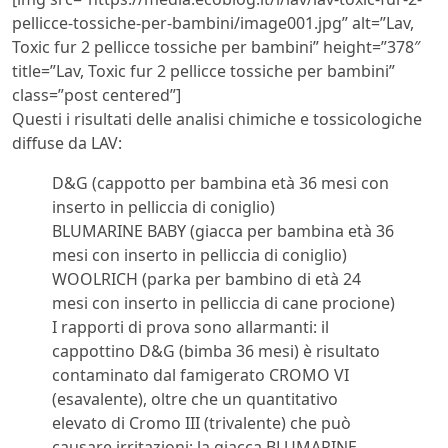
pellicce-tossiche-per-bambini/image001.jpg” alt=”Lav,
Toxic fur 2 pellicce tossiche per bambini” height=”378″
title=”Lav, Toxic fur 2 pellicce tossiche per bambini”
class=”post centered”]
Questi i risultati delle analisi chimiche e tossicologiche
diffuse da LAV:
D&G (cappotto per bambina età 36 mesi con
inserto in pelliccia di coniglio)
BLUMARINE BABY (giacca per bambina età 36
mesi con inserto in pelliccia di coniglio)
WOOLRICH (parka per bambino di età 24
mesi con inserto in pelliccia di cane procione)
I rapporti di prova sono allarmanti: il
cappottino D&G (bimba 36 mesi) è risultato
contaminato dal famigerato CROMO VI
(esavalente), oltre che un quantitativo
elevato di Cromo III (trivalente) che può
causare irritazioni; la giacca BLUMARINE