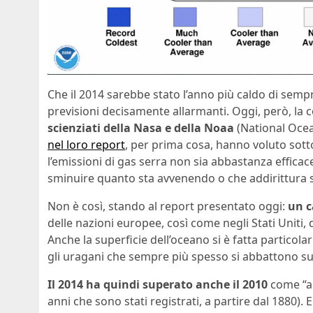
Che il 2014 sarebbe stato l’anno più caldo di sempr
previsioni decisamente allarmanti. Oggi, però, la c
scienziati della Nasa e della Noaa
(National Ocea
nel loro report
, per prima cosa, hanno voluto sottol
l’emissioni di gas serra non sia abbastanza efficace 
sminuire quanto sta avvenendo o che addirittura s
Non è così, stando al report presentato oggi:
un c
delle nazioni europee, così come negli Stati Uniti,
Anche la superficie dell’oceano si è fatta particol
gli uragani che sempre più spesso si abbattono sull
Il 2014 ha quindi superato anche il 2010
come “an
anni che sono stati registrati, a partire dal 1880).