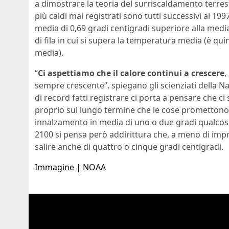
a dimostrare la teoria del surriscaldamento terrest
più caldi mai registrati sono tutti successivi al 19
media di 0,69 gradi centigradi superiore alla med
di fila in cui si supera la temperatura media (è qui
media).
“
Ci aspettiamo che il calore continui a crescere
,
sempre crescente”, spiegano gli scienziati della Na
di record fatti registrare ci porta a pensare che c
proprio sul lungo termine che le cose promettono m
innalzamento in media di uno o due gradi qualcosa
2100 si pensa però addirittura che, a meno di imp
salire anche di quattro o cinque gradi centigradi.
Immagine | NOAA