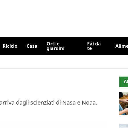
Orti e
Fai da
Riciclo
Casa
Alim
giardini
te
A
arriva dagli scienziati di Nasa e Noaa.