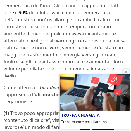
temperatura dell’aria. Gli oceani intrappolano infatti
oltre il 90%
del global warming e la temperatura
dell’atmosfera puo’ oscillare per scambi di calore con
l’idrosfera. Lo scorso anno le temperature erano
aumentte di meno e qualcuno aveva incautamente
affermato che il global warming si era preso una pausa:
naturalmente non e’ vero, semplicemente c’e’ stato un
maggiore trasferimento di energia verso gli oceani.
Inoltre se gli oceani assorbono calore aumenta il loro
volume per dilatazione contribuendo a innalzarne il
livello.
Come afferma il
Guardian
, il riscaldamento degli oceani
rappresenta
l’ultimo chiodo nella bara
delle teorie
negazioniste.
(1)
Trovo poco appropriato l’uso dell’espressione
TRUFFA CHIAMATA
“contenuto di calore”, visto che il calore (insieme al
Ti chiamano e poi attaccano
lavoro) e’ un modo di fare variare l’
energia interna
del