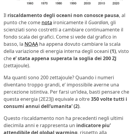
Il
riscaldamento degli oceani non conosce pausa
, al
punto che come
nota
ironicamente il
Guardian
, gli
scienziati sono costretti a cambiare continuamente il
fondo scala dei grafici. Come si vede dal grafico in
basso, la
NOAA
ha appena dovuto cambiare la scala
della variazione di energia interna degli oceani
(1)
, visto
che
e’ stata appena superata la soglia dei
200 ZJ
(zettajoule).
Ma quanti sono 200 zettajoule? Quando i numeri
diventano troppo grandi, e’ impossibile averne una
percezione istintiva. Per farsi un’idea, basti pensare che
questa energia (2E23J) equivale a oltre
350 volte tutti i
consumi annui dell’umanita’ (2)
.
Questo riscaldamento non ha precedenti negli ultimi
diecimila anni e rappresenta un
indicatore piu’
attendibile del global warming
, rispetto alla