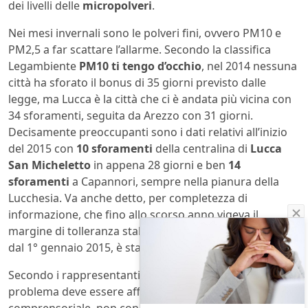
dei livelli delle
micropolveri
.
Nei mesi invernali sono le polveri fini, ovvero PM10 e
PM2,5 a far scattare l’allarme. Secondo la classifica
Legambiente
PM10 ti tengo d’occhio
, nel 2014 nessuna
città ha sforato il bonus di 35 giorni previsto dalle
legge, ma Lucca è la città che ci è andata più vicina con
34 sforamenti, seguita da Arezzo con 31 giorni.
Decisamente preoccupanti sono i dati relativi all’inizio
del 2015 con
10 sforamenti
della centralina di
Lucca
San Micheletto
in appena 28 giorni e ben
14
sforamenti
a Capannori, sempre nella pianura della
Lucchesia. Va anche detto, per completezza di
informazione, che fino allo scorso anno vigeva il
margine di tolleranza stabilito in 26 ?g/m3 che, a partire
dal 1° gennaio 2015, è stato abbassato a 25 ?g/m3.
Secondo i rappresentanti di Legambiente Valdinievole il
problema deve essere affrontato a livello
comprensoriale, non con ordinanze, ma con
“politiche di