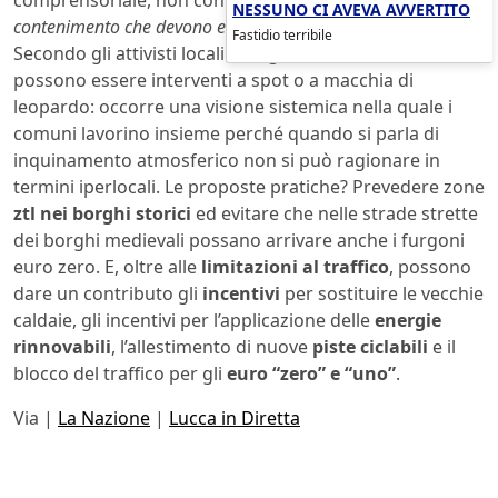
NESSUNO CI AVEVA AVVERTITO
contenimento che devono essere definite con largo anticipo”.
Fastidio terribile
Secondo gli attivisti locali di Legambiente non ci
possono essere interventi a spot o a macchia di
leopardo: occorre una visione sistemica nella quale i
comuni lavorino insieme perché quando si parla di
inquinamento atmosferico non si può ragionare in
termini iperlocali. Le proposte pratiche? Prevedere zone
ztl nei borghi storici
ed evitare che nelle strade strette
dei borghi medievali possano arrivare anche i furgoni
euro zero. E, oltre alle
limitazioni al traffico
, possono
dare un contributo gli
incentivi
per sostituire le vecchie
caldaie, gli incentivi per l’applicazione delle
energie
rinnovabili
, l’allestimento di nuove
piste ciclabili
e il
blocco del traffico per gli
euro “zero” e “uno”
.
Via |
La Nazione
|
Lucca in Diretta