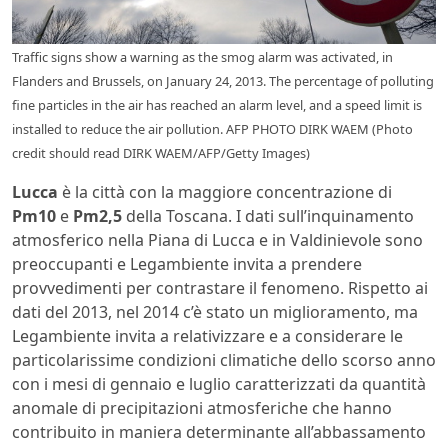
Traffic signs show a warning as the smog alarm was activated, in
Flanders and Brussels, on January 24, 2013. The percentage of polluting
fine particles in the air has reached an alarm level, and a speed limit is
installed to reduce the air pollution. AFP PHOTO DIRK WAEM (Photo
credit should read DIRK WAEM/AFP/Getty Images)
Lucca
è la città con la maggiore concentrazione di
Pm10
e
Pm2,5
della Toscana. I dati sull’inquinamento
atmosferico nella Piana di Lucca e in Valdinievole sono
preoccupanti e Legambiente invita a prendere
provvedimenti per contrastare il fenomeno. Rispetto ai
dati del 2013, nel 2014 c’è stato un miglioramento, ma
Legambiente invita a relativizzare e a considerare le
particolarissime condizioni climatiche dello scorso anno
con i mesi di gennaio e luglio caratterizzati da quantità
anomale di precipitazioni atmosferiche che hanno
contribuito in maniera determinante all’abbassamento