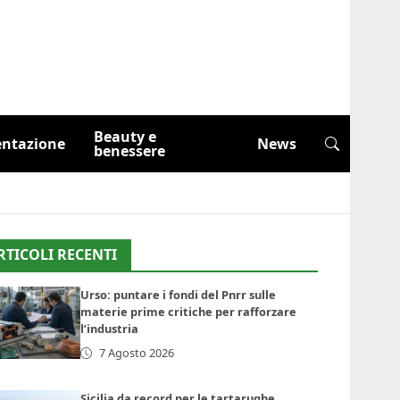
Beauty e
entazione
News
benessere
RTICOLI RECENTI
Urso: puntare i fondi del Pnrr sulle
materie prime critiche per rafforzare
l’industria
7 Agosto 2026
Sicilia da record per le tartarughe