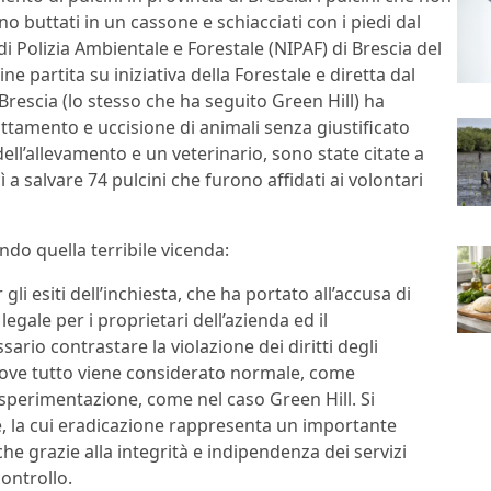
o buttati in un cassone e schiacciati con i piedi dal
di Polizia Ambientale e Forestale (NIPAF) di Brescia del
e partita su iniziativa della Forestale e diretta dal
Brescia (lo stesso che ha seguito Green Hill) ha
tamento e uccisione di animali senza giustificato
ell’allevamento e un veterinario, sono state citate a
a salvare 74 pulcini che furono affidati ai volontari
ndo quella terribile vicenda:
i esiti dell’inchiesta, che ha portato all’accusa di
egale per i proprietari dell’azienda ed il
ario contrastare la violazione dei diritti degli
dove tutto viene considerato normale, come
di sperimentazione, come nel caso Green Hill. Si
rate, la cui eradicazione rappresenta un importante
che grazie alla integrità e indipendenza dei servizi
controllo.