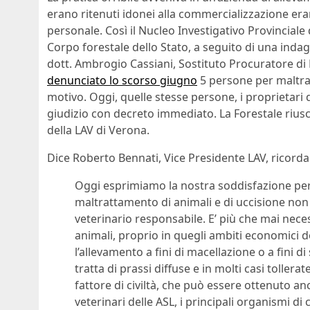
erano ritenuti idonei alla commercializzazione eran
personale. Così il Nucleo Investigativo Provinciale 
Corpo forestale dello Stato, a seguito di una indagin
dott. Ambrogio Cassiani, Sostituto Procuratore di 
denunciato lo scorso giugno
5 persone per maltrat
motivo. Oggi, quelle stesse persone, i proprietari d
giudizio con decreto immediato. La Forestale riuscì 
della LAV di Verona.
Dice Roberto Bennati, Vice Presidente LAV, ricorda
Oggi esprimiamo la nostra soddisfazione per gl
maltrattamento di animali e di uccisione non l
veterinario responsabile. E’ più che mai necess
animali, proprio in quegli ambiti economici 
l’allevamento a fini di macellazione o a fini 
tratta di prassi diffuse e in molti casi tolle
fattore di civiltà, che può essere ottenuto an
veterinari delle ASL, i principali organismi di 