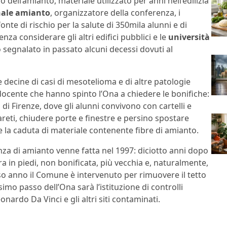
 dell’amianto, materiale utilizzato per anni nell’edilizia
nale amianto
, organizzatore della conferenza, i
te di rischio per la salute di 350mila alunni e di
senza considerare gli altri edifici pubblici e le
università
 segnalato in passato alcuni decessi dovuti al
decine di casi di mesotelioma e di altre patologie
docente che hanno spinto l’Ona a chiedere le bonifiche:
 di Firenze, dove gli alunni convivono con cartelli e
areti, chiudere porte e finestre e persino spostare
 la caduta di materiale contenente fibre di amianto.
nza di amianto venne fatta nel 1997: diciotto anni dopo
ra in piedi, non bonificata, più vecchia e, naturalmente,
so anno il Comune è intervenuto per rimuovere il tetto
simo passo dell’Ona sarà l’istituzione di controlli
onardo Da Vinci e gli altri siti contaminati.