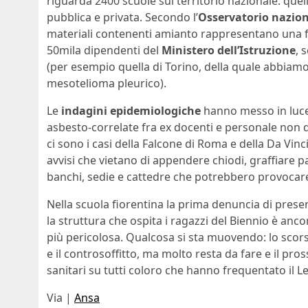
riguarda 2400 scuole sul territorio nazionale: quello
pubblica e privata. Secondo l’
Osservatorio nazio
materiali contenenti amianto rappresentano una fon
50mila dipendenti del
Ministero dell’Istruzione
, 
(per esempio quella di Torino, della quale abbiamo
mesotelioma pleurico).
Le
indagini epidemiologiche
hanno messo in luce 
asbesto-correlate fra ex docenti e personale non 
ci sono i casi della Falcone di Roma e della Da Vinci
avvisi che vietano di appendere chiodi, graffiare p
banchi, sedie e cattedre che potrebbero provocare
Nella scuola fiorentina la prima denuncia di prese
la struttura che ospita i ragazzi del Biennio è anco
più pericolosa. Qualcosa si sta muovendo: lo scor
e il controsoffitto, ma molto resta da fare e il pros
sanitari su tutti coloro che hanno frequentato il Le
Via |
Ansa