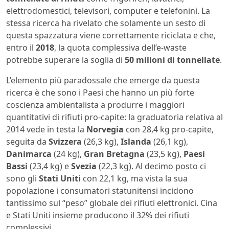
elettrodomestici, televisori, computer e telefonini. La
stessa ricerca ha rivelato che solamente un sesto di
questa spazzatura viene correttamente riciclata e che,
entro il
2018
, la quota complessiva dell’e-waste
potrebbe superare la soglia di
50 milioni di tonnellate
.
L’elemento più paradossale che emerge da questa
ricerca è che sono i Paesi che hanno un più forte
coscienza ambientalista a produrre i maggiori
quantitativi di rifiuti pro-capite: la graduatoria relativa al
2014 vede in testa la
Norvegia
con 28,4 kg pro-capite,
seguita da
Svizzera
(26,3 kg),
Islanda
(26,1 kg),
Danimarca
(24 kg),
Gran Bretagna
(23,5 kg),
Paesi
Bassi
(23,4 kg) e
Svezia
(22,3 kg). Al decimo posto ci
sono gli
Stati Uniti
con 22,1 kg, ma vista la sua
popolazione i consumatori statunitensi incidono
tantissimo sul “peso” globale dei rifiuti elettronici. Cina
e Stati Uniti insieme producono il 32% dei rifiuti
complessivi.