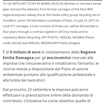
TO GO WITH AFP STORY BY MARIE HEUCLIN Workers in hermetic kevlar
gear remove the asbestos from former carriages of the Paris RER
regional express railway line at the Veolia utility group recycling site in
Torvilliers, some 150 kilometers southeast of Paris, on July 23, 2015. In
total 317 carriages, a train consists of three cars, will be dismantled in
four years through a contract signed in 2013 by Veolia and its
subsidiary Bartin Recycling. AFP PHOTO / MIGUEL MEDINA (Photo
credit should read MIGUEL MEDINA/AFP/Getty Images)
È di
9 milioni di euro
lo stanziamento della
Regione
Emilia Romagna
per gli
eco-incentivi
riservati alle
imprese che rimuoveranno e smaltiranno l’amianto: le
risorse messe a disposizione dal Piano di azione
ambientale puntano alla qualificazione ambientale e
alla tutela dei lavoratori.
Dal prossimo 23 settembre le imprese potranno
effettuare la prenotazione online della domanda di
contributo. L’iniziativa ha come obiettivo quello di