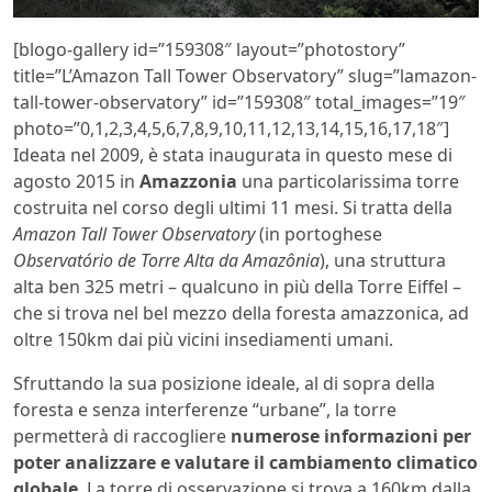
[blogo-gallery id=”159308″ layout=”photostory”
title=”L’Amazon Tall Tower Observatory” slug=”lamazon-
tall-tower-observatory” id=”159308″ total_images=”19″
photo=”0,1,2,3,4,5,6,7,8,9,10,11,12,13,14,15,16,17,18″]
Ideata nel 2009, è stata inaugurata in questo mese di
agosto 2015 in
Amazzonia
una particolarissima torre
costruita nel corso degli ultimi 11 mesi. Si tratta della
Amazon Tall Tower Observatory
(in portoghese
Observatório de Torre Alta da Amazônia
), una struttura
alta ben 325 metri – qualcuno in più della Torre Eiffel –
che si trova nel bel mezzo della foresta amazzonica, ad
oltre 150km dai più vicini insediamenti umani.
Sfruttando la sua posizione ideale, al di sopra della
foresta e senza interferenze “urbane”, la torre
permetterà di raccogliere
numerose informazioni per
poter analizzare e valutare il cambiamento climatico
globale
. La torre di osservazione si trova a 160km dalla