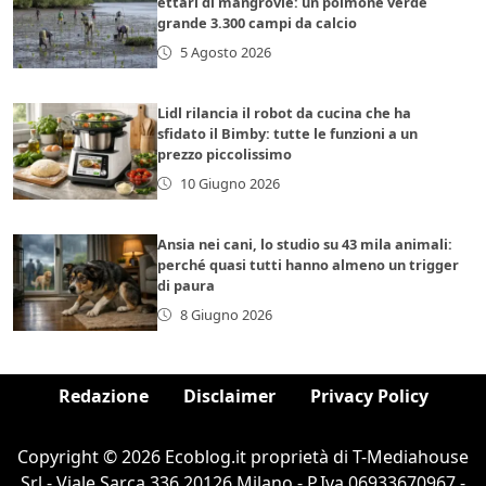
ettari di mangrovie: un polmone verde
grande 3.300 campi da calcio
5 Agosto 2026
Lidl rilancia il robot da cucina che ha
sfidato il Bimby: tutte le funzioni a un
prezzo piccolissimo
10 Giugno 2026
Ansia nei cani, lo studio su 43 mila animali:
perché quasi tutti hanno almeno un trigger
di paura
8 Giugno 2026
Redazione
Disclaimer
Privacy Policy
Copyright © 2026 Ecoblog.it proprietà di T-Mediahouse
Srl - Viale Sarca 336 20126 Milano - P.Iva 06933670967 -