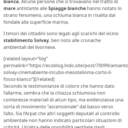
bianca
. Alcune persone che si trovavano nel tratto di
mare
antistante alle
Spiagge bianche
hanno notato lo
strano fenomeno, una schiuma bianca in risalita dal
fondale alla superficie marina.
I timori dei cittadini sono legati agli scarichi del vicino
stabilimento Solvay
, ben noto alle cronache
ambientali del livornese.
[related layout=”big”
permalink=”https://ecoblog.lndo.site/post/70099/amianto
solvay-cinemabiente-incubo-mesotelioma-corto-il-
fosso-bianco”][/related]
Secondo le testimonianze di coloro che hanno dato
l’allarme, sembra che la chiazza schiumosa non
contenesse materiali di alcun tipo, ma evidenziasse una
sorta di movimento “ascensionale” dal basso verso
l’alto. Sia l’Arpat che altri soggetti deputati al controllo
ambientale non hanno indicato particolari situazioni di
criticità. Un’altra delle possibilità ventilate dagli