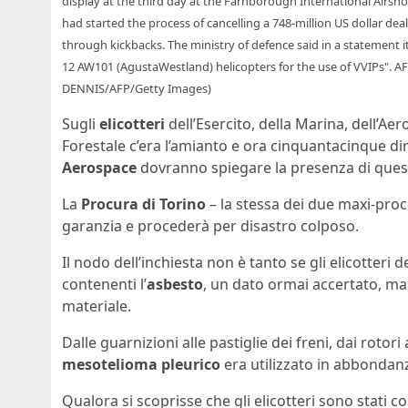
display at the third day at the Farnborough International Airsh
had started the process of cancelling a 748-million US dollar dea
through kickbacks. The ministry of defence said in a statement it
12 AW101 (AgustaWestland) helicopters for the use of VVIPs". 
DENNIS/AFP/Getty Images)
Sugli
elicotteri
dell’Esercito, della Marina, dell’Aer
Forestale c’era l’amianto e ora cinquantacinque dir
Aerospace
dovranno spiegare la presenza di questo
La
Procura di Torino
– la stessa dei due maxi-proc
garanzia e procederà per disastro colposo.
Il nodo dell’inchiesta non è tanto se gli elicotteri
contenenti l’
asbesto
, un dato ormai accertato, ma s
materiale.
Dalle guarnizioni alle pastiglie dei freni, dai rotori
mesotelioma pleurico
era utilizzato in abbondan
Qualora si scoprisse che gli elicotteri sono stati c