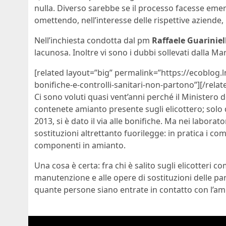
nulla. Diverso sarebbe se il processo facesse emer
omettendo, nell’interesse delle rispettive aziende,
Nell’inchiesta condotta dal pm
Raffaele Guariniel
lacunosa. Inoltre vi sono i dubbi sollevati dalla Ma
[related layout=”big” permalink=”https://ecoblog.l
bonifiche-e-controlli-sanitari-non-partono”][/relat
Ci sono voluti quasi vent’anni perché il Ministero 
contenete amianto presente sugli elicottero; solo 
2013, si è dato il via alle bonifiche. Ma nei labora
sostituzioni altrettanto fuorilegge: in pratica i co
componenti in amianto.
Una cosa è certa: fra chi è salito sugli elicotteri 
manutenzione e alle opere di sostituzioni delle part
quante persone siano entrate in contatto con l’am