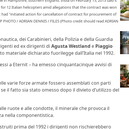
ow in Hampshire, southern England. India on February 15, 2013 said it
l for 12 Italian helicopters amid allegations that the contract was won
 had "initiated action for cancellation of contract for procurement of
AFP PHOTO / ADRIAN DENNIS / FILES (Photo credit should read ADRIAN
onautica, dei Carabinieri, della Polizia e della Guardia
igenti ed ex dirigenti di
Agusta Westland
e
Piaggio
 materiale dichiarato fuorilegge dall’Italia nel 1992.
essi a Eternit – ha emesso cinquantacinque avvisi di
 delle varie forze armate fossero assemblati con parti
e il fatto sia stato omesso dopo il divieto d’utilizzo del
 alle ruote e alle condotte, il minerale che provoca il
za nella componentistica.
ostruiti prima del 1992 i dirigenti non rischierebbero