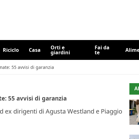
Orti e
Fai da
Riciclo
Casa
Alim
giardini
te
mate: 55 avvisi di garanzia
A
e: 55 avvisi di garanzia
d ex dirigenti di Agusta Westland e Piaggio