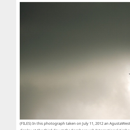
(FILES) In this photograph taken on July 11, 2012 an AgustaWestl