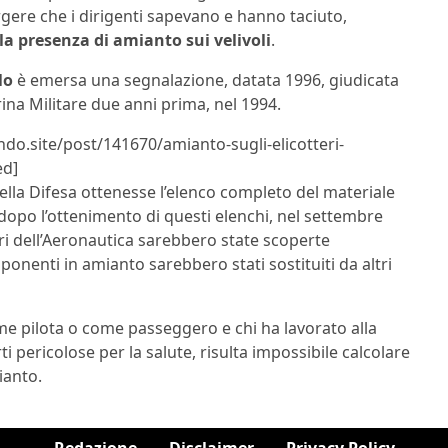
gere che i dirigenti sapevano e hanno taciuto,
la presenza di amianto sui velivoli
.
lo
è emersa una segnalazione, datata 1996, giudicata
rina Militare due anni prima, nel 1994.
ndo.site/post/141670/amianto-sugli-elicotteri-
ed]
della Difesa ottenesse l’elenco completo del materiale
dopo l’ottenimento di questi elenchi, nel settembre
tori dell’Aeronautica sarebbero state scoperte
mponenti in amianto sarebbero stati sostituiti da altri
come pilota o come passeggero e chi ha lavorato alla
i pericolose per la salute, risulta impossibile calcolare
ianto.