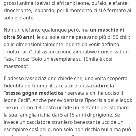
grossi animali selvatici africani: leone, bufalo, elefante,
rinoceronte, leopardo; per il momento ci si è fermato al
solo elefante.
Non un elefante qualunque però, ma
un maschio di
oltre 50 anni
, le cui sole zanne pesavano più di 50 chili;
dalle dimensioni talmente ingenti da venir definito
“molto raro” dall’associazione Zimbabwe Conservation
Task Force: “Solo un esemplare su 15mila è così
maestoso”.
E adesso l’associazione chiede che, una volta scoperta
l’identità dell’uomo, il cacciatore possa
subire la
“stessa gogna mediatica
riservata a chi ha ucciso il
leone Cecil”. Anche per evidenziare l’ipocrisia delle leggi:
“Se un uomo del posto uccide un elefante per sfamare
la sua famiglia richia dai 5 ai 15 anni di prigione. Se
invece un cacciatore straniero benestante uccide un
esemplare così bello, non solo non rischia nulla ma può