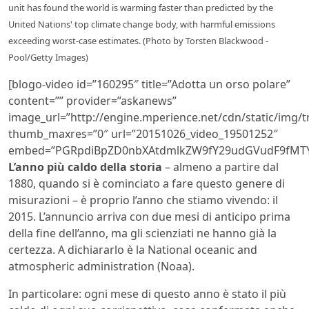
unit has found the world is warming faster than predicted by the
United Nations' top climate change body, with harmful emissions
exceeding worst-case estimates. (Photo by Torsten Blackwood -
Pool/Getty Images)
[blogo-video id=”160295″ title=”Adotta un orso polare”
content=”” provider=”askanews”
image_url=”http://engine.mperience.net/cdn/static/img
thumb_maxres=”0″ url=”20151026_video_19501252″
embed=”PGRpdiBpZD0nbXAtdmlkZW9fY29udGVudF9fMTY
L’anno più caldo della storia
– almeno a partire dal
1880, quando si è cominciato a fare questo genere di
misurazioni – è proprio l’anno che stiamo vivendo: il
2015. L’annuncio arriva con due mesi di anticipo prima
della fine dell’anno, ma gli scienziati ne hanno già la
certezza. A dichiararlo è la National oceanic and
atmospheric administration (Noaa).
In particolare: ogni mese di questo anno è stato il più