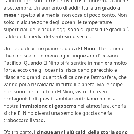
caldo di ogni suo corrispettivo, cosa confermata anche
a settembre. Un aumento di addirittura
un grado al
mese
rispetto alla media, non cosa di poco conto. Non
solo: in alcune zone degli oceani le temperature
superficiali delle acque oggi sono di quasi due gradi più
calde della media del ventesimo secolo.
Un ruolo di primo piano lo gioca
El Nino
: il fenomeno
che colpisce più o meno ogni cinque anni l’Oceano
Pacifico. Quando El Nino si fa sentire in maniera molto
forte, ecco che gli oceani si riscaldano parecchio e
rilasciano grandi quantità di calore nell’atmosfera, che
vanno poi a riscaldarla in tutto il pianeta. Ma le colpe
non sono certo tutte di El Nino, visto che i veri
protagonisti di questi cambiamenti siamo noi e la
nostra
immissione di gas serra
nell’atmosfera, che fa
sì che El Nino diventi una semplice goccia che fa
traboccare il vaso.
D’altra parte,
i cinque anni più caldi della storia sono