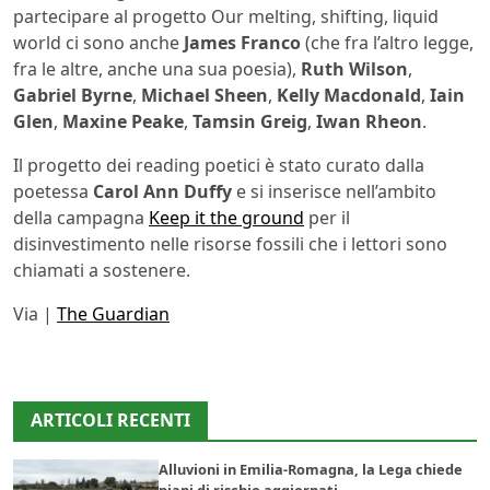
partecipare al progetto Our melting, shifting, liquid
world ci sono anche
James Franco
(che fra l’altro legge,
fra le altre, anche una sua poesia),
Ruth Wilson
,
Gabriel Byrne
,
Michael Sheen
,
Kelly Macdonald
,
Iain
Glen
,
Maxine Peake
,
Tamsin Greig
,
Iwan Rheon
.
Il progetto dei reading poetici è stato curato dalla
poetessa
Carol Ann Duffy
e si inserisce nell’ambito
della campagna
Keep it the ground
per il
disinvestimento nelle risorse fossili che i lettori sono
chiamati a sostenere.
Via |
The Guardian
ARTICOLI RECENTI
Alluvioni in Emilia-Romagna, la Lega chiede