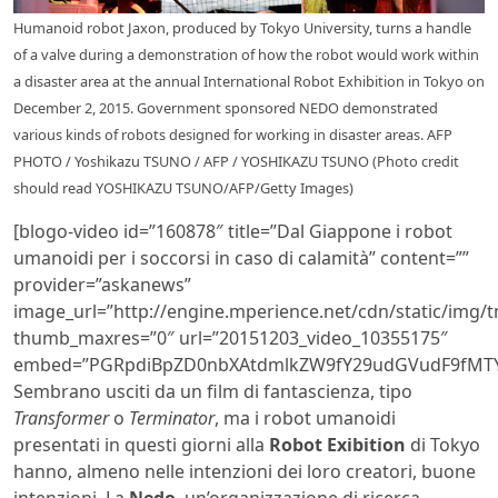
Humanoid robot Jaxon, produced by Tokyo University, turns a handle
of a valve during a demonstration of how the robot would work within
a disaster area at the annual International Robot Exhibition in Tokyo on
December 2, 2015. Government sponsored NEDO demonstrated
various kinds of robots designed for working in disaster areas. AFP
PHOTO / Yoshikazu TSUNO / AFP / YOSHIKAZU TSUNO (Photo credit
should read YOSHIKAZU TSUNO/AFP/Getty Images)
[blogo-video id=”160878″ title=”Dal Giappone i robot
umanoidi per i soccorsi in caso di calamità” content=””
provider=”askanews”
image_url=”http://engine.mperience.net/cdn/static/img
thumb_maxres=”0″ url=”20151203_video_10355175″
embed=”PGRpdiBpZD0nbXAtdmlkZW9fY29udGVudF9fMTY
Sembrano usciti da un film di fantascienza, tipo
Transformer
o
Terminator
, ma i robot umanoidi
presentati in questi giorni alla
Robot Exibition
di Tokyo
hanno, almeno nelle intenzioni dei loro creatori, buone
intenzioni. La
Nedo
, un’organizzazione di ricerca