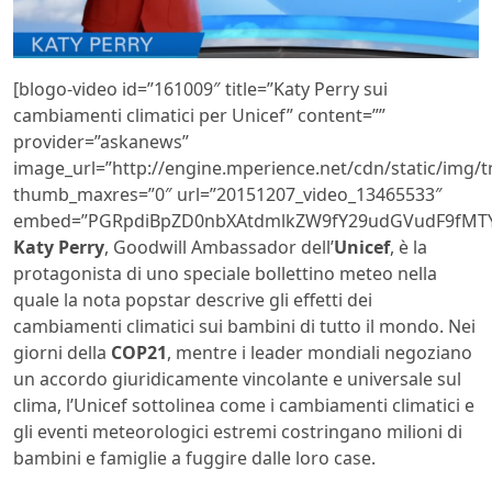
[blogo-video id=”161009″ title=”Katy Perry sui
cambiamenti climatici per Unicef” content=””
provider=”askanews”
image_url=”http://engine.mperience.net/cdn/static/img
thumb_maxres=”0″ url=”20151207_video_13465533″
embed=”PGRpdiBpZD0nbXAtdmlkZW9fY29udGVudF9fMTY
Katy Perry
, Goodwill Ambassador dell’
Unicef
, è la
protagonista di uno speciale bollettino meteo nella
quale la nota popstar descrive gli effetti dei
cambiamenti climatici sui bambini di tutto il mondo. Nei
giorni della
COP21
, mentre i leader mondiali negoziano
un accordo giuridicamente vincolante e universale sul
clima, l’Unicef sottolinea come i cambiamenti climatici e
gli eventi meteorologici estremi costringano milioni di
bambini e famiglie a fuggire dalle loro case.