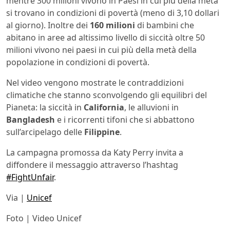
mentre 300 milioni vivono in Paesi in cui più della metà
si trovano in condizioni di povertà (meno di 3,10 dollari
al giorno). Inoltre dei
160 milioni
di bambini che
abitano in aree ad altissimo livello di siccità oltre 50
milioni vivono nei paesi in cui più della metà della
popolazione in condizioni di povertà.
Nel video vengono mostrate le contraddizioni
climatiche che stanno sconvolgendo gli equilibri del
Pianeta: la siccità in
California
, le alluvioni in
Bangladesh
e i ricorrenti tifoni che si abbattono
sull’arcipelago delle
Filippine
.
La campagna promossa da Katy Perry invita a
diffondere il messaggio attraverso l’hashtag
#FightUnfair
.
Via |
Unicef
Foto | Video Unicef