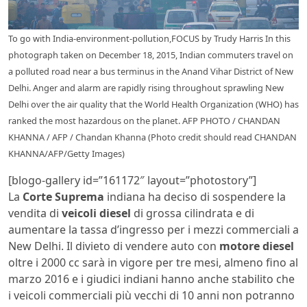
To go with India-environment-pollution,FOCUS by Trudy Harris In this
photograph taken on December 18, 2015, Indian commuters travel on
a polluted road near a bus terminus in the Anand Vihar District of New
Delhi. Anger and alarm are rapidly rising throughout sprawling New
Delhi over the air quality that the World Health Organization (WHO) has
ranked the most hazardous on the planet. AFP PHOTO / CHANDAN
KHANNA / AFP / Chandan Khanna (Photo credit should read CHANDAN
KHANNA/AFP/Getty Images)
[blogo-gallery id=”161172″ layout=”photostory”]
La
Corte Suprema
indiana ha deciso di sospendere la
vendita di
veicoli diesel
di grossa cilindrata e di
aumentare la tassa d’ingresso per i mezzi commerciali a
New Delhi. Il divieto di vendere auto con
motore diesel
oltre i 2000 cc sarà in vigore per tre mesi, almeno fino al
marzo 2016 e i giudici indiani hanno anche stabilito che
i veicoli commerciali più vecchi di 10 anni non potranno