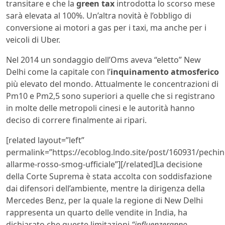
transitare e che la
green tax
introdotta lo scorso mese
sarà elevata al 100%. Un’altra novità è l’obbligo di
conversione ai motori a gas per i taxi, ma anche per i
veicoli di Uber.
Nel 2014 un sondaggio dell’Oms aveva “eletto” New
Delhi come la capitale con l’
inquinamento atmosferico
più elevato del mondo. Attualmente le concentrazioni di
Pm10 e Pm2,5 sono superiori a quelle che si registrano
in molte delle metropoli cinesi e le autorità hanno
deciso di correre finalmente ai ripari.
[related layout=”left”
permalink=”https://ecoblog.lndo.site/post/160931/pechin
allarme-rosso-smog-ufficiale”][/related]La decisione
della Corte Suprema è stata accolta con soddisfazione
dai difensori dell’ambiente, mentre la dirigenza della
Mercedes Benz, per la quale la regione di New Delhi
rappresenta un quarto delle vendite in India, ha
dichiarato che queste limitazioni
“influenzeranno