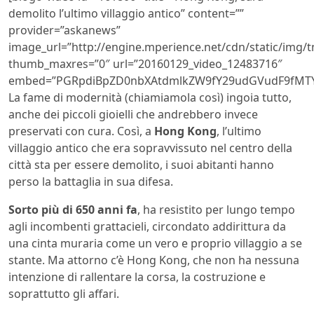
demolito l’ultimo villaggio antico” content=””
provider=”askanews”
image_url=”http://engine.mperience.net/cdn/static/img
thumb_maxres=”0″ url=”20160129_video_12483716″
embed=”PGRpdiBpZD0nbXAtdmlkZW9fY29udGVudF9fMTY
La fame di modernità (chiamiamola così) ingoia tutto,
anche dei piccoli gioielli che andrebbero invece
preservati con cura. Così, a
Hong Kong
, l’ultimo
villaggio antico che era sopravvissuto nel centro della
città sta per essere demolito, i suoi abitanti hanno
perso la battaglia in sua difesa.
Sorto più di 650 anni fa
, ha resistito per lungo tempo
agli incombenti grattacieli, circondato addirittura da
una cinta muraria come un vero e proprio villaggio a se
stante. Ma attorno c’è Hong Kong, che non ha nessuna
intenzione di rallentare la corsa, la costruzione e
soprattutto gli affari.