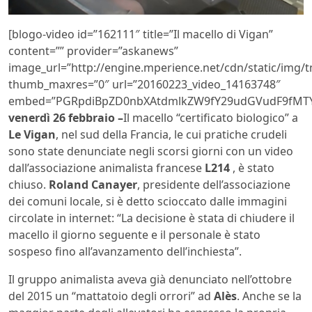
[blogo-video id=”162111″ title=”Il macello di Vigan”
content=”” provider=”askanews”
image_url=”http://engine.mperience.net/cdn/static/img
thumb_maxres=”0″ url=”20160223_video_14163748″
embed=”PGRpdiBpZD0nbXAtdmlkZW9fY29udGVudF9fMTY
venerdì 26 febbraio –
Il macello “certificato biologico” a
Le Vigan
, nel sud della Francia, le cui pratiche crudeli
sono state denunciate negli scorsi giorni con un video
dall’associazione animalista francese
L214
, è stato
chiuso.
Roland Canayer
, presidente dell’associazione
dei comuni locale, si è detto scioccato dalle immagini
circolate in internet: “La decisione è stata di chiudere il
macello il giorno seguente e il personale è stato
sospeso fino all’avanzamento dell’inchiesta”.
Il gruppo animalista aveva già denunciato nell’ottobre
del 2015 un “mattatoio degli orrori” ad
Alès
. Anche se la