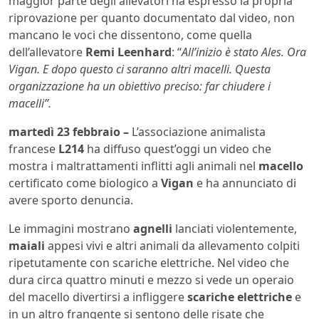
maggior parte degli allevatori ha espresso la propria
riprovazione per quanto documentato dal video, non
mancano le voci che dissentono, come quella
dell’allevatore
Remi Leenhard
: “
All’inizio è stato Ales. Ora
Vigan. E dopo questo ci saranno altri macelli. Questa
organizzazione ha un obiettivo preciso: far chiudere i
macelli”.
martedì 23 febbraio –
L’associazione animalista
francese
L214
ha diffuso quest’oggi un video che
mostra i maltrattamenti inflitti agli animali nel
macello
certificato come biologico a
Vigan
e ha annunciato di
avere sporto denuncia.
Le immagini mostrano
agnelli
lanciati violentemente,
maiali
appesi vivi e altri animali da allevamento colpiti
ripetutamente con scariche elettriche. Nel video che
dura circa quattro minuti e mezzo si vede un operaio
del macello divertirsi a infliggere
scariche elettriche
e
in un altro frangente si sentono delle risate che