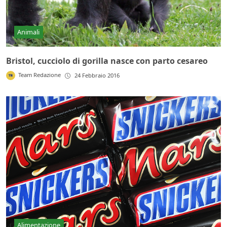
Animali
Bristol, cucciolo di gorilla nasce con parto cesareo
Team Redazione
24 Febbraio 2016
Alimentazione