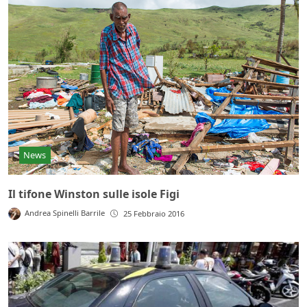
News
Il tifone Winston sulle isole Figi
Andrea Spinelli Barrile
25 Febbraio 2016