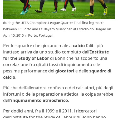
during the UEFA Champions League Quarter Final first leg match
between FC Porto and FC Bayern Muenchen at Estadio do Dragao on
April 15, 2015 in Porto, Portugal.
Per le squadre che giocano male a
calcio
l’alibi più
inatteso arriva da uno studio compiuto dall’
Institute
for the Study of Labor
di Bonn che ha scoperto una
correlazione fra gli alti tassi di inquinamento e le
pessime performance dei
giocatori
e delle
squadre di
calcio
.
Più che dell’allenatore confuso o dei calciatori, più degli
infortuni o della preparazione atletica, la colpa sarebbe
dell’
inquinamento atmosferico
.
Per dodici anni, fra il 1999 e il 2011, i ricercatori
dell’Institute for the Study of Labour di Bonn hanno