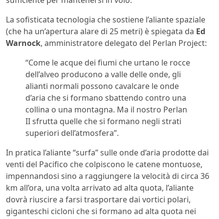
sufficiente per mantenersi in volo.
La sofisticata tecnologia che sostiene l’aliante spaziale
(che ha un’apertura alare di 25 metri) è spiegata da
Ed
Warnock
, amministratore delegato del Perlan Project:
“Come le acque dei fiumi che urtano le rocce
dell’alveo producono a valle delle onde, gli
alianti normali possono cavalcare le onde
d’aria che si formano sbattendo contro una
collina o una montagna. Ma il nostro Perlan
II sfrutta quelle che si formano negli strati
superiori dell’atmosfera”.
In pratica l’aliante “surfa” sulle onde d’aria prodotte dai
venti del Pacifico che colpiscono le catene montuose,
impennandosi sino a raggiungere la velocità di circa 36
km all’ora, una volta arrivato ad alta quota, l’aliante
dovrà riuscire a farsi trasportare dai vortici polari,
giganteschi cicloni che si formano ad alta quota nei