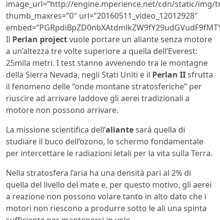
image_url=”http://engine.mperience.net/cdn/static/img
thumb_maxres=”0″ url=”20160511_video_12012928″
embed=”PGRpdiBpZD0nbXAtdmlkZW9fY29udGVudF9fMTY0
Il
Perlan project
vuole portare un aliante senza motore
a un’altezza tre volte superiore a quella dell’Everest:
25mila metri. I test stanno avvenendo tra le montagne
della Sierra Nevada, negli Stati Uniti e il
Perlan II
sfrutta
il fenomeno delle “onde montane stratosferiche” per
riuscire ad arrivare laddove gli aerei tradizionali a
motore non possono arrivare.
La missione scientifica dell’
aliante
sarà quella di
studiare il buco dell’ozono, lo schermo fondamentale
per intercettare le radiazioni letali per la vita sulla Terra.
Nella stratosfera l’aria ha una densità pari al 2% di
quella del livello del mate e, per questo motivo, gli aerei
a reazione non possono volare tanto in alto dato che i
motori non riescono a produrre sotto le ali una spinta