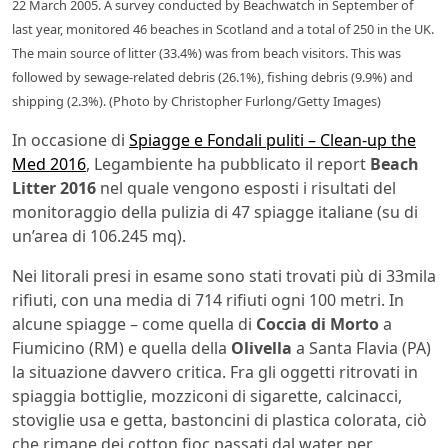
22 March 2005. A survey conducted by Beachwatch in September of
last year, monitored 46 beaches in Scotland and a total of 250 in the UK.
The main source of litter (33.4%) was from beach visitors. This was
followed by sewage-related debris (26.1%), fishing debris (9.9%) and
shipping (2.3%). (Photo by Christopher Furlong/Getty Images)
In occasione di
Spiagge e Fondali puliti – Clean-up the
Med 2016
, Legambiente ha pubblicato il report
Beach
Litter 2016
nel quale vengono esposti i risultati del
monitoraggio della pulizia di 47 spiagge italiane (su di
un’area di 106.245 mq).
Nei litorali presi in esame sono stati trovati più di 33mila
rifiuti, con una media di 714 rifiuti ogni 100 metri. In
alcune spiagge – come quella di
Coccia di Morto
a
Fiumicino (RM) e quella della
Olivella
a Santa Flavia (PA)
la situazione davvero critica. Fra gli oggetti ritrovati in
spiaggia bottiglie, mozziconi di sigarette, calcinacci,
stoviglie usa e getta, bastoncini di plastica colorata, ciò
che rimane dei cotton fioc passati dal water per