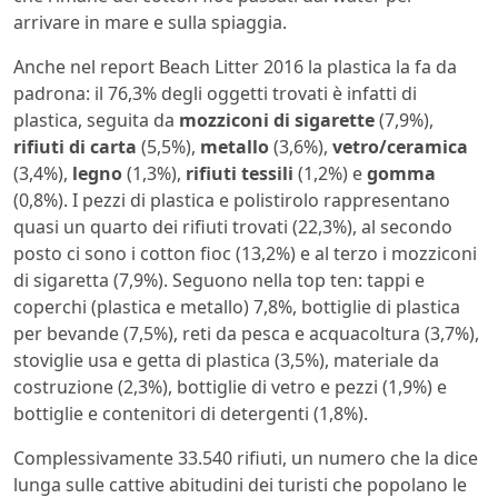
arrivare in mare e sulla spiaggia.
Anche nel report Beach Litter 2016 la plastica la fa da
padrona: il 76,3% degli oggetti trovati è infatti di
plastica, seguita da
mozziconi di sigarette
(7,9%),
rifiuti di carta
(5,5%),
metallo
(3,6%),
vetro/ceramica
(3,4%),
legno
(1,3%),
rifiuti tessili
(1,2%) e
gomma
(0,8%). I pezzi di plastica e polistirolo rappresentano
quasi un quarto dei rifiuti trovati (22,3%), al secondo
posto ci sono i cotton fioc (13,2%) e al terzo i mozziconi
di sigaretta (7,9%). Seguono nella top ten: tappi e
coperchi (plastica e metallo) 7,8%, bottiglie di plastica
per bevande (7,5%), reti da pesca e acquacoltura (3,7%),
stoviglie usa e getta di plastica (3,5%), materiale da
costruzione (2,3%), bottiglie di vetro e pezzi (1,9%) e
bottiglie e contenitori di detergenti (1,8%).
Complessivamente 33.540 rifiuti, un numero che la dice
lunga sulle cattive abitudini dei turisti che popolano le