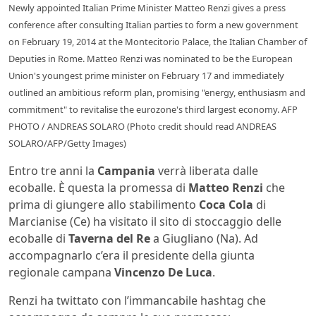
Newly appointed Italian Prime Minister Matteo Renzi gives a press
conference after consulting Italian parties to form a new government
on February 19, 2014 at the Montecitorio Palace, the Italian Chamber of
Deputies in Rome. Matteo Renzi was nominated to be the European
Union's youngest prime minister on February 17 and immediately
outlined an ambitious reform plan, promising "energy, enthusiasm and
commitment" to revitalise the eurozone's third largest economy. AFP
PHOTO / ANDREAS SOLARO (Photo credit should read ANDREAS
SOLARO/AFP/Getty Images)
Entro tre anni la
Campania
verrà liberata dalle
ecoballe. È questa la promessa di
Matteo Renzi
che
prima di giungere allo stabilimento
Coca Cola
di
Marcianise (Ce) ha visitato il sito di stoccaggio delle
ecoballe di
Taverna del Re
a Giugliano (Na). Ad
accompagnarlo c’era il presidente della giunta
regionale campana
Vincenzo De Luca
.
Renzi ha twittato con l’immancabile hashtag che