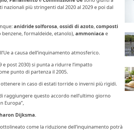
lio
,
Parlamento
e
Commissione Ue
sono giunti a
ti nazionali più stringenti dal 2020 al 2029 e poi dal
inque:
anidride solforosa
,
ossidi di azoto
,
composti
 benzene, formaldeide, etanolo),
ammoniaca
e
ll’Ue a causa dell’inquinamento atmosferico.
9 e post 2030) si punta a ridurre l’impatto
ome punto di partenza il 2005.
ottenere in caso di estati torride o inverni più rigidi.
 di raggiungere questo accordo nell’ultimo giorno
in Europa”,
haron Dijksma
.
ottolineato come la riduzione dell’inquinamento potrà