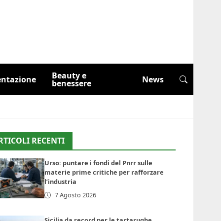
Beauty e
entazione
News
benessere
RTICOLI RECENTI
Urso: puntare i fondi del Pnrr sulle
materie prime critiche per rafforzare
l’industria
7 Agosto 2026
Sicilia da record per le tartarughe