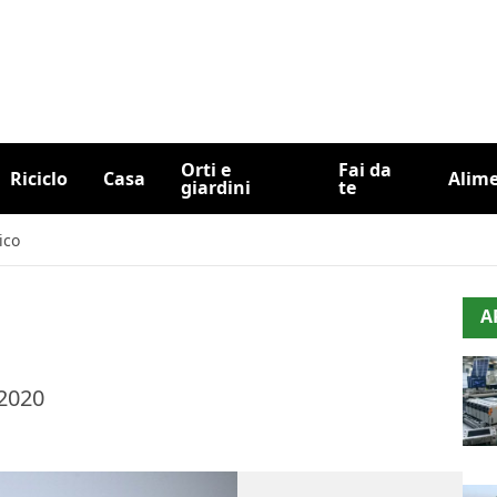
Orti e
Fai da
Riciclo
Casa
Alim
giardini
te
ico
A
 2020