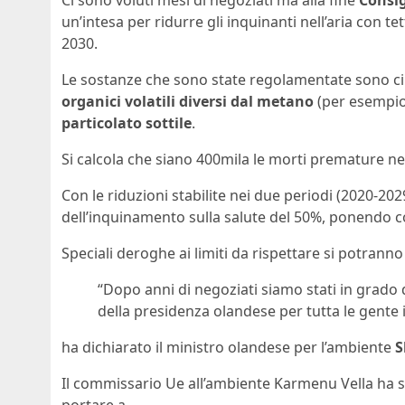
Ci sono voluti mesi di negoziati ma alla fine
Consig
un’intesa per ridurre gli inquinanti nell’aria con tet
2030.
Le sostanze che sono state regolamentate sono c
organici volatili diversi dal metano
(per esempio
particolato sottile
.
Si calcola che siano 400mila le morti premature ne
Con le riduzioni stabilite nei due periodi (2020-202
dell’inquinamento sulla salute del 50%, ponendo c
Speciali deroghe ai limiti da rispettare si potranno 
“Dopo anni di negoziati siamo stati in grado
della presidenza olandese per tutta le gente 
ha dichiarato il ministro olandese per l’ambiente
S
Il commissario Ue all’ambiente Karmenu Vella ha s