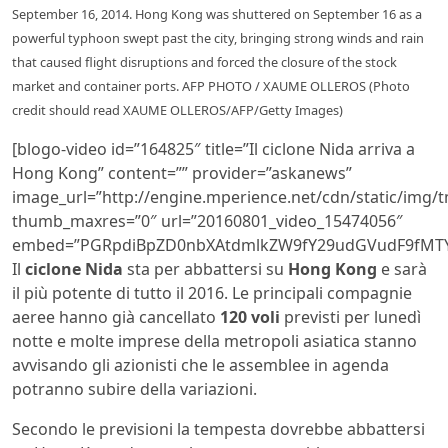
September 16, 2014. Hong Kong was shuttered on September 16 as a
powerful typhoon swept past the city, bringing strong winds and rain
that caused flight disruptions and forced the closure of the stock
market and container ports. AFP PHOTO / XAUME OLLEROS (Photo
credit should read XAUME OLLEROS/AFP/Getty Images)
[blogo-video id=”164825″ title=”Il ciclone Nida arriva a
Hong Kong” content=”” provider=”askanews”
image_url=”http://engine.mperience.net/cdn/static/img
thumb_maxres=”0″ url=”20160801_video_15474056″
embed=”PGRpdiBpZD0nbXAtdmlkZW9fY29udGVudF9fMTY0
Il
ciclone Nida
sta per abbattersi su
Hong Kong
e sarà
il più potente di tutto il 2016. Le principali compagnie
aeree hanno già cancellato
120 voli
previsti per lunedì
notte e molte imprese della metropoli asiatica stanno
avvisando gli azionisti che le assemblee in agenda
potranno subire della variazioni.
Secondo le previsioni la tempesta dovrebbe abbattersi