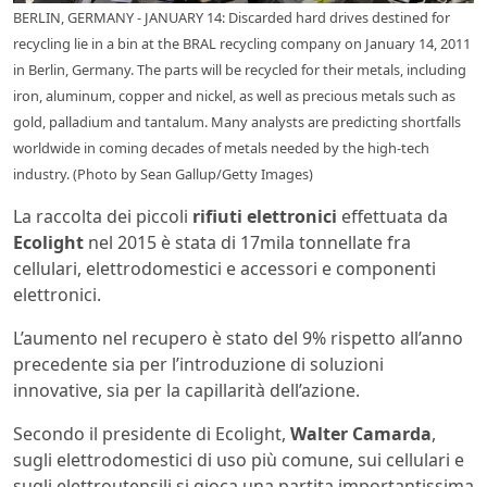
BERLIN, GERMANY - JANUARY 14: Discarded hard drives destined for
recycling lie in a bin at the BRAL recycling company on January 14, 2011
in Berlin, Germany. The parts will be recycled for their metals, including
iron, aluminum, copper and nickel, as well as precious metals such as
gold, palladium and tantalum. Many analysts are predicting shortfalls
worldwide in coming decades of metals needed by the high-tech
industry. (Photo by Sean Gallup/Getty Images)
La raccolta dei piccoli
rifiuti elettronici
effettuata da
Ecolight
nel 2015 è stata di 17mila tonnellate fra
cellulari, elettrodomestici e accessori e componenti
elettronici.
L’aumento nel recupero è stato del 9% rispetto all’anno
precedente sia per l’introduzione di soluzioni
innovative, sia per la capillarità dell’azione.
Secondo il presidente di Ecolight,
Walter Camarda
,
sugli elettrodomestici di uso più comune, sui cellulari e
sugli elettroutensili si gioca una partita importantissima