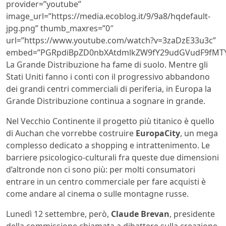
provider=”youtube”
image_url=”https://media.ecoblog.it/9/9a8/hqdefault-
jpg.png” thumb_maxres=”0″
url=”https://www.youtube.com/watch?v=3zaDzE33u3c”
embed=”PGRpdiBpZD0nbXAtdmlkZW9fY29udGVudF9fMTY1
La Grande Distribuzione ha fame di suolo. Mentre gli
Stati Uniti fanno i conti con il progressivo abbandono
dei grandi centri commerciali di periferia, in Europa la
Grande Distribuzione continua a sognare in grande.
Nel Vecchio Continente il progetto più titanico è quello
di Auchan che vorrebbe costruire
EuropaCity
, un mega
complesso dedicato a shopping e intrattenimento. Le
barriere psicologico-culturali fra queste due dimensioni
d’altronde non ci sono più: per molti consumatori
entrare in un centro commerciale per fare acquisti è
come andare al cinema o sulle montagne russe.
Lunedì 12 settembre, però,
Claude Brevan
, presidente