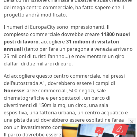
della commissione chiamata a dibattere sulla creazione
del mega centro commerciale, ha fatto sapere che il
progetto andrà modificato.
I numeri di EuropaCity sono impressionanti. Il
complesso commerciale dovrebbe creare
11800 nuovi
posti di lavoro
, accogliere
31 milioni di visitatori
annuali
(tanto per fare un paragona a venezia arrivano
25 milioni di turisti l’annno…) e movimentare un giro
d’affari di due miliardi di euro.
Ad accogliere questo centro commerciale, nei pressi
dell’autostrada A1, dovrebbero essere i campi di
Gonesse
: aree commerciali, 500 negozi, sale
cinematografiche e per spettacoli, un parco di
divertimenti di 150mila mq, un circo, una sala
espositiva, una fattoria urbana, un centro acquatico e
una pista da sci dovrebbero essere ospitati nell’area
con un investimento complessivo di 3,1 miliardi di euro.
Il parco dovrebbe essere pronto per il 2024, data nella