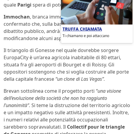
quale
Parigi
spera di poter ospitare i Giochi Olimpici.
Immochan
, branca immobiliare del gruppo Auchan, ha
confermato che, sulla base di quanto emerso nel
TRUFFA CHIAMATA
dibattito pubblico, andrà avanti con il proprio progetto
Ti chiamano e poi attaccano
modificandone alcuni aspetti.
Il triangolo di Gonesse nel quale dovrebbe sorgere
EuropaCity è un’area agricola inabitabile di 80 ettari,
situata fra gli aeroporti di Bourget e di Roissy. Gli
oppositori sostengono che si voglia costruire alle porte
della capitale francese
“un clone di Las Vegas”.
Brevan sottolinea come il progetto porti
“una visione
dell’evoluzione della società che non ha raggiunto
l’unanimità”.
Si teme la distruzione del territorio agricolo
e un impatto negativo sulle attività preesistenti. Inoltre,
i numeri relativi alle potenzialità occupazionali
sarebbero sopravvalutati. Il
Collectif pour le triangle